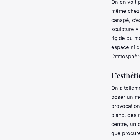
On en voit 
même chez d
canapé, c’
sculpture v
rigide du mo
espace ni d
l’atmosphè
L’esthét
On a tellem
poser un me
provocation
blanc, des 
centre, un 
que procure