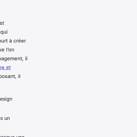
st
 qui
urt à créer
e l’on
nagement, il
ne et
posant, il
design
ns un