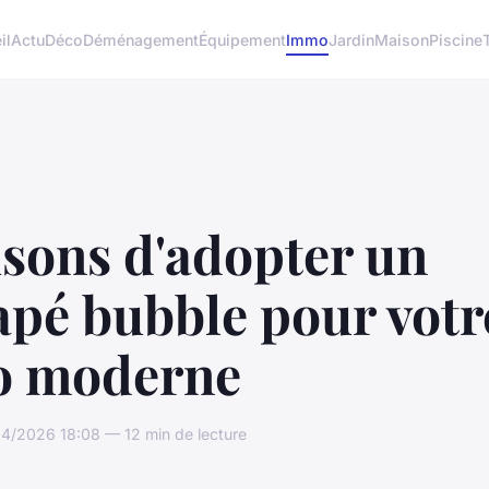
il
Actu
Déco
Déménagement
Équipement
Immo
Jardin
Maison
Piscine
isons d'adopter un
apé bubble pour votr
o moderne
4/2026 18:08 — 12 min de lecture