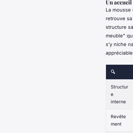
Un accueil
La mousse u
retrouve sa
structure sa
meuble" qui
s’y niche n
appréciable
🔍
Structur
e
interne
Revête
ment