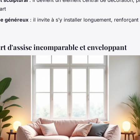
 sculptural
: il devient un élément central de décoration, 
art
e généreux
: il invite à s’y installer longuement, renforçant
rt d'assise incomparable et enveloppant