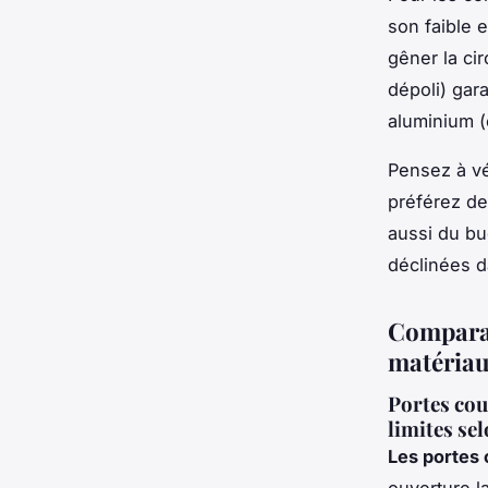
son faible 
gêner la ci
dépoli) gara
aluminium (c
Pensez à vér
préférez des
aussi du bu
déclinées 
Comparat
matériau
Portes coul
limites se
Les portes 
ouverture l