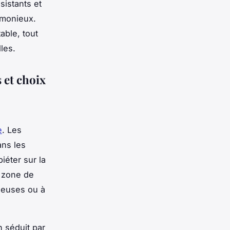
sistants et
rmonieux.
able, tout
les.
s et choix
e
. Les
ans les
piéter sur la
e zone de
ieuses ou à
n séduit par