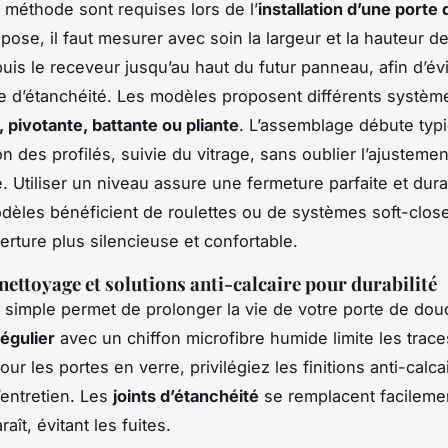
t méthode sont requises lors de l’
installation d’une porte
pose, il faut mesurer avec soin la largeur et la hauteur de
uis le receveur jusqu’au haut du futur panneau, afin d’évi
 d’étanchéité. Les modèles proposent différents systèm
, pivotante, battante ou pliante
. L’assemblage débute ty
ion des profilés, suivie du vitrage, sans oublier l’ajustemen
é. Utiliser un niveau assure une fermeture parfaite et dura
dèles bénéficient de roulettes ou de systèmes soft-clos
rture plus silencieuse et confortable.
 nettoyage et solutions anti-calcaire pour durabilité
 simple permet de prolonger la vie de votre porte de dou
égulier
avec un chiffon microfibre humide limite les trace
ur les portes en verre, privilégiez les finitions anti-calca
l’entretien. Les
joints d’étanchéité
se remplacent facileme
raît, évitant les fuites.