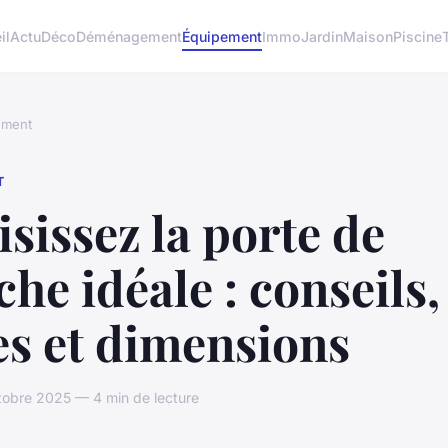
il
Actu
Déco
Déménagement
Équipement
Immo
Jardin
Maison
Piscine
ement
T
sissez la porte de
he idéale : conseils,
es et dimensions
tobre 2025 — 4 min de lecture