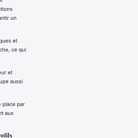
ctions
antir un
iques et
che, ce qui
eur et
cupe aussi
e place par
nt aux
ofils