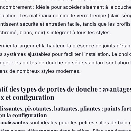
encombrement : idéale pour accéder aisément à la douch
rculation. Les matériaux comme le verre trempé (clair, sér
ntissent sécurité et entretien facile, tandis que les profil
hromé, blanc, noir) s’intègrent à tous les styles.
ifier la largeur et la hauteur, la présence de joints d’étan
 systèmes ajustables pour faciliter l’installation. Le cho
dget : les portes de douche en série standard sont abord
dans de nombreux styles modernes.
if des types de portes de douche : avantage
x et configuration
issantes, pivotantes, battantes, pliantes : points fort
lon la configuration
coulissantes
sont idéales pour les petites salles de bain 
atérale sans débordement dans la pièce. Elles conviennen