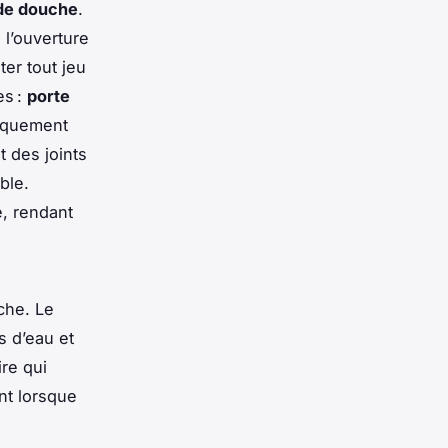
 de douche
.
 l’ouverture
ter tout jeu
es :
porte
piquement
t des joints
ble.
e, rendant
che. Le
s d’eau et
ire qui
nt lorsque