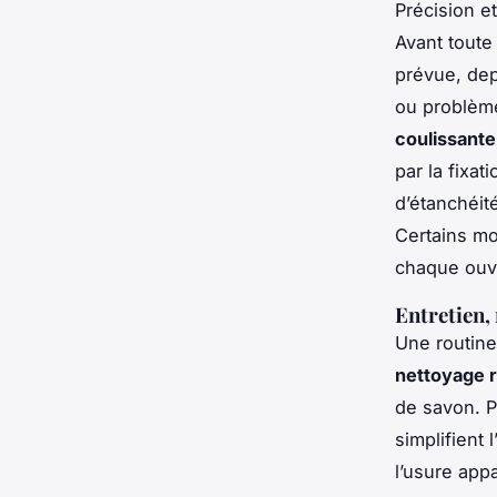
Précision e
Avant toute 
prévue, dep
ou problème
coulissante
par la fixat
d’étanchéit
Certains mo
chaque ouve
Entretien,
Une routine
nettoyage r
de savon. Po
simplifient 
l’usure appa