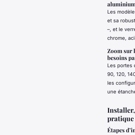
aluminium 
Les modèles
et sa robus
–, et le ver
chrome, aci
Zoom sur l
besoins pa
Les portes 
90, 120, 140
les configu
une étanché
Installer
pratique 
Étapes d’in