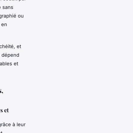
e sans
igraphié ou
s en
chéité, et
ix dépend
ables et
s,
s et
grâce à leur
t