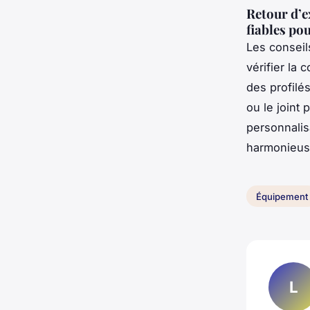
Retour d’ex
fiables po
Les conseil
vérifier la 
des profilé
ou le joint 
personnalisa
harmonieus
Équipement
L