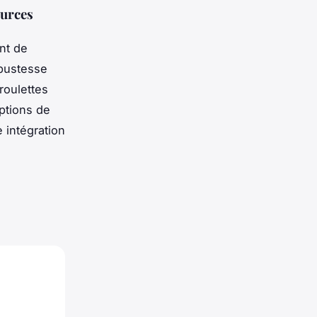
ources
nt de
robustesse
roulettes
options de
e intégration