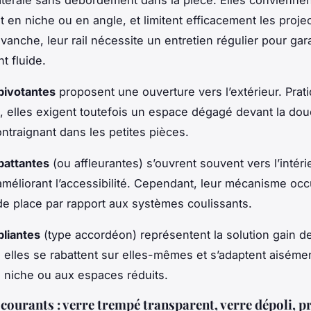
t en niche ou en angle, et limitent efficacement les proje
vanche, leur rail nécessite un entretien régulier pour gar
t fluide.
pivotantes
proposent une ouverture vers l’extérieur. Prat
, elles exigent toutefois un espace dégagé devant la dou
ontraignant dans les petites pièces.
battantes
(ou affleurantes) s’ouvrent souvent vers l’intéri
, améliorant l’accessibilité. Cependant, leur mécanisme oc
e place par rapport aux systèmes coulissants.
pliantes
(type accordéon) représentent la solution gain d
: elles se rabattent sur elles-mêmes et s’adaptent aiséme
niche ou aux espaces réduits.
courants : verre trempé transparent, verre dépoli, pr