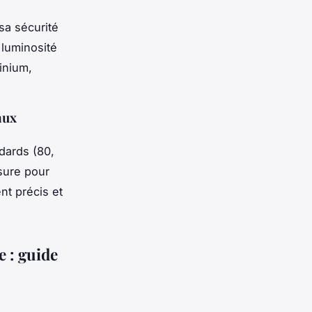
sa sécurité
 luminosité
minium,
aux
dards (80,
esure pour
nt précis et
e : guide