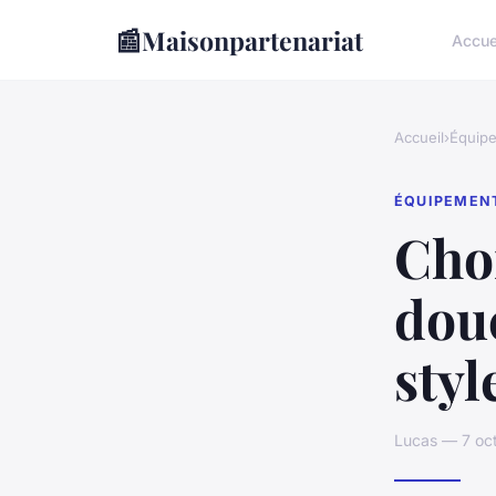
📰
Maisonpartenariat
Accue
Accueil
›
Équip
ÉQUIPEMEN
Choi
douc
styl
Lucas — 7 oc