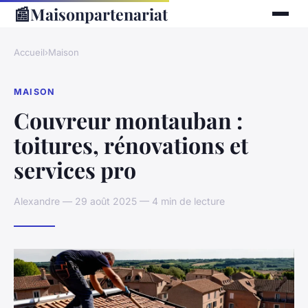
📰
Maisonpartenariat
Accueil
›
Maison
MAISON
Couvreur montauban :
toitures, rénovations et
services pro
Alexandre — 29 août 2025 — 4 min de lecture