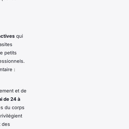
nctives
qui
asites
e petits
essionnels.
taire :
tement et de
ai de 24 à
tes du corps
ivilégient
t des