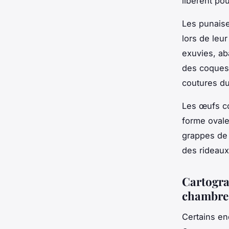
libèrent po
Les punaise
lors de leu
exuvies, a
des coques 
coutures du
Les œufs co
forme ovale
grappes de 5
des rideaux.
Cartogra
chambre
Certains end