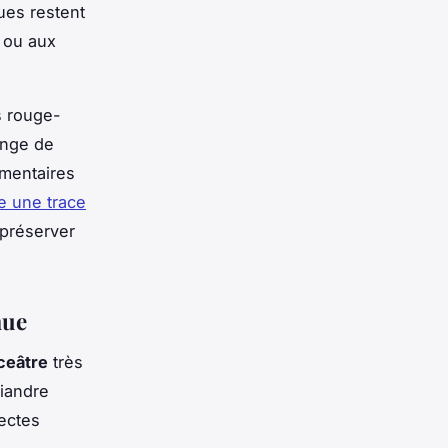
ues restent
 ou aux
s rouge-
lange de
imentaires
e une trace
 préserver
mue
ceâtre
très
riandre
ectes