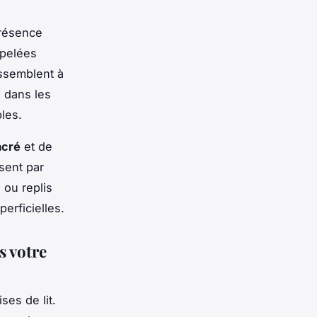
présence
pelées
ssemblent à
s dans les
les.
acré
et de
sent par
 ou replis
erficielles.
s votre
ses de lit.