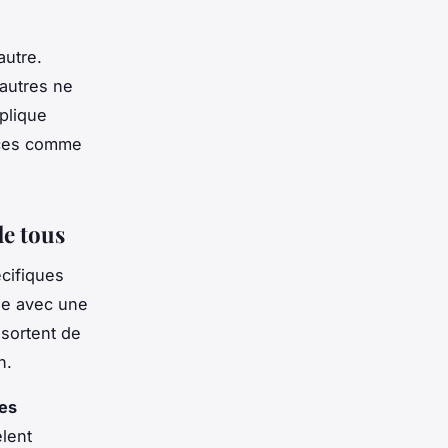
autre.
'autres ne
plique
dices comme
de tous
écifiques
ne avec une
 sortent de
n.
es
èlent