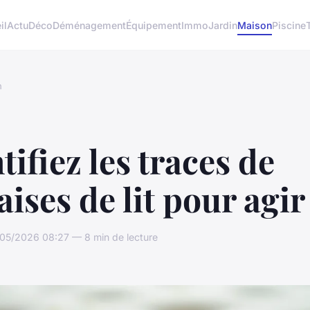
il
Actu
Déco
Déménagement
Équipement
Immo
Jardin
Maison
Piscine
n
tifiez les traces de
ises de lit pour agir 
05/2026 08:27 — 8 min de lecture