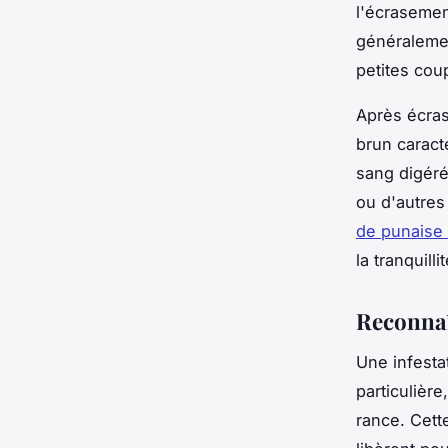
l'écrasemen
généralemen
petites cou
Après écras
brun caracté
sang digéré
ou d'autres
de punaise d
la tranquilli
Reconnaî
Une infesta
particulièr
rance. Cet