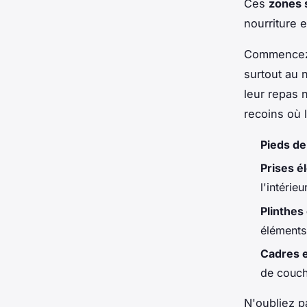
Ces
zones 
nourriture 
Commencez 
surtout au 
leur repas 
recoins où l
Pieds de 
Prises é
l'intérieu
Plinthes
éléments
Cadres e
de couc
N'oubliez pa