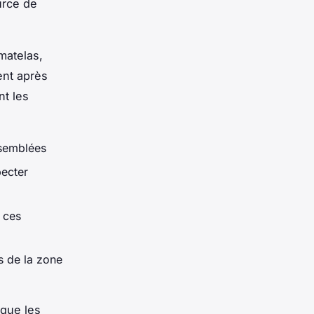
urce de
matelas,
ent après
nt les
assemblées
pecter
 ces
ès de la zone
 que les