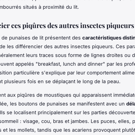
bourrés situés à proximité du lit.
ier ces piqûres des autres insectes piqueurs
 de punaises de lit présentent des
caractéristiques disti
de les différencier des autres insectes piqueurs. Ces par
néralement leurs traces sous forme de lignes droites ou d
uvent appelés "breakfast, lunch and dinner" par les prof
sition particulière s'explique par leur comportement alimen
nt plusieurs fois en se déplaçant le long de la peau.
nt aux piqûres de moustiques qui apparaissent immédia
lée, les boutons de punaises se manifestent avec un
dél
 Ils se localisent principalement sur les parties découver
sommeil : visage, cou, bras et jambes. Les puces, elles, pr
s et les mollets, tandis que les acariens provoquent plutô