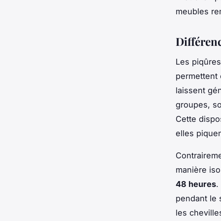
meubles rem
Différenc
Les piqûres
permettent 
laissent gé
groupes, so
Cette dispo
elles pique
Contraireme
manière iso
48 heures
.
pendant le 
les cheville