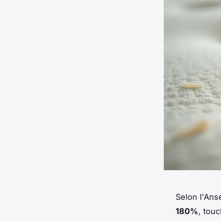
Selon l'Anse
180%
, tou