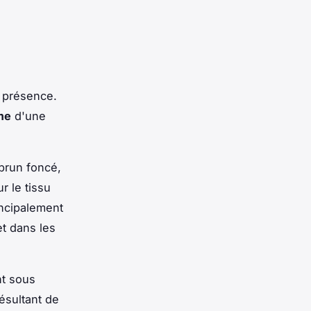
r présence.
me
d'une
brun foncé,
r le tissu
incipalement
et dans les
nt sous
résultant de