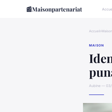
📰
Maisonpartenariat
Accue
Accueil
›
Maiso
MAISON
Iden
puna
Aubine — 03/