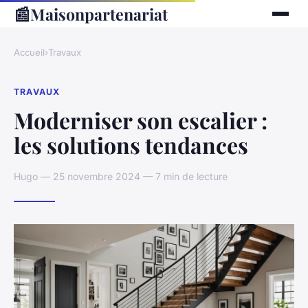
📰
Maisonpartenariat
Accueil
›
Travaux
TRAVAUX
Moderniser son escalier :
les solutions tendances
Hugo — 25 novembre 2024 — 7 min de lecture